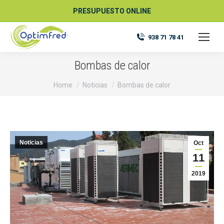
PRESUPUESTO ONLINE
938 71 78 41
Bombas de calor
You are here:
Home
Noticias
Bombas de calor
Noticias
Oct
11
2019