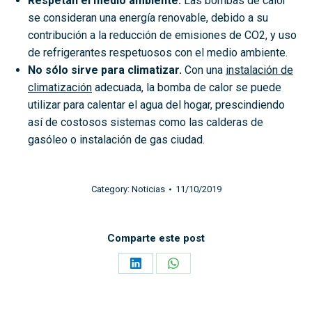
Respetan el medio ambiente.
Las bombas de calor
se consideran una energía renovable, debido a su
contribución a la reducción de emisiones de CO2, y uso
de refrigerantes
respetuosos con el medio ambiente.
No sólo sirve para climatizar.
Con una
instalación de
climatización
adecuada, la bomba de calor se puede
utilizar para calentar el agua del hogar, prescindiendo
así de costosos sistemas como las calderas de
gasóleo o instalación de gas ciudad.
Category:
Noticias
11/10/2019
Comparte este post
Share
Share
on
on