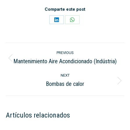
Comparte este post
Share
Share
on
on
LinkedIn
WhatsApp
Post
PREVIOUS
navigation
Mantenimiento Aire Acondicionado (Indústria)
Previous
post:
NEXT
Bombas de calor
Next
post:
Artículos relacionados