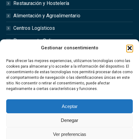
Restauración y Hostelería
Alimentación y Agroalimentario
Centros Logísticos
Presupuesto Online
Gestionar consentimiento
Redes Sociales
Para ofrecer las mejores experiencias, utilizamos tecnologías como las
cookies para almacenar y/o acceder a la información del dispositivo. El
consentimiento de estas tecnologías nos permitirá procesar datos como
el comportamiento de navegación o las identificaciones únicas en este
sitio. No consentir o retirar el consentimiento, puede afectar
Síguenos en las redes sociales @optimfred_
negativamente a ciertas características y funciones.
#Optimfred #OptimfredClimatizacionIndustrial
#OptimfredIndustrial #MantenimientoIndustrial
Aceptar
#Climatizacion
Denegar
Ver preferencias
Aviso Legal
·
Política de privacidad
·
Política de Cookies
·
Politica de