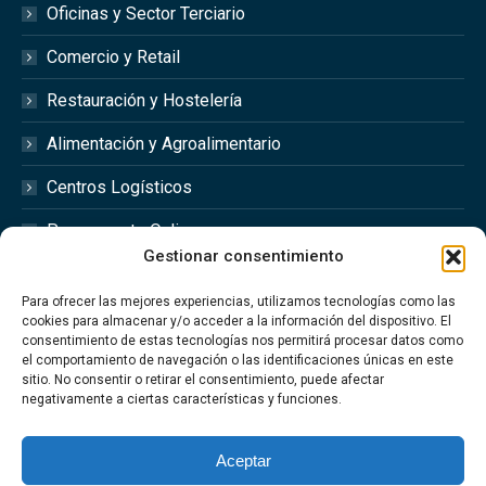
Oficinas y Sector Terciario
Comercio y Retail
Restauración y Hostelería
Alimentación y Agroalimentario
Centros Logísticos
Presupuesto Online
Gestionar consentimiento
Redes Sociales
Para ofrecer las mejores experiencias, utilizamos tecnologías como las
cookies para almacenar y/o acceder a la información del dispositivo. El
consentimiento de estas tecnologías nos permitirá procesar datos como
el comportamiento de navegación o las identificaciones únicas en este
sitio. No consentir o retirar el consentimiento, puede afectar
Síguenos en las redes sociales @optimfred_
negativamente a ciertas características y funciones.
#Optimfred #OptimfredClimatizacionIndustrial
#OptimfredIndustrial #MantenimientoIndustrial
Aceptar
#Climatizacion