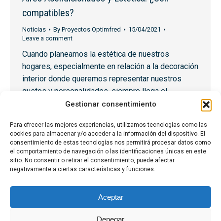
compatibles?
Noticias
By
Proyectos Optimfred
15/04/2021
Leave a comment
Cuando planeamos la estética de nuestros
hogares, especialmente en relación a la decoración
interior donde queremos representar nuestros
gustos y personalidades, siempre llega el
momento en el que toca tener en cuenta la
Gestionar consentimiento
climatización. Y es entonces cuando nos
Para ofrecer las mejores experiencias, utilizamos tecnologías como las
preguntamos, ¿Los aires acondicionados y la
cookies para almacenar y/o acceder a la información del dispositivo. El
estética van de la mano? Te lo contamos todo en…
consentimiento de estas tecnologías nos permitirá procesar datos como
el comportamiento de navegación o las identificaciones únicas en este
sitio. No consentir o retirar el consentimiento, puede afectar
negativamente a ciertas características y funciones.
1
2
3
4
5
…
16
→
Aceptar
Denegar