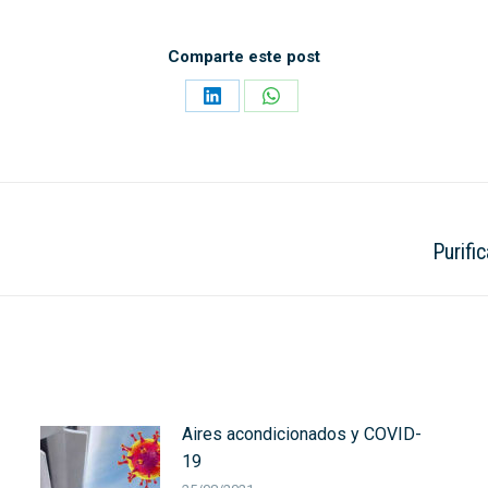
Comparte este post
Share
Share
on
on
LinkedIn
WhatsApp
Purifi
Next
post:
Aires acondicionados y COVID-
19