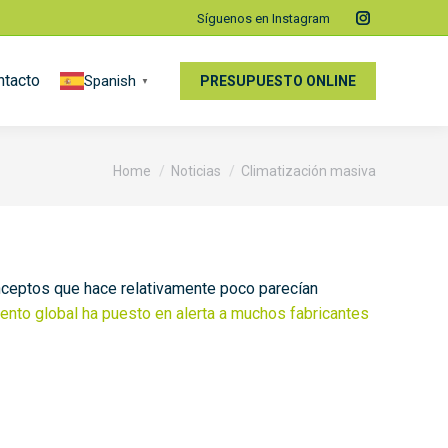
Síguenos en Instagram
Instagram
page
ntacto
Spanish
opens
PRESUPUESTO ONLINE
▼
in
new
window
You are here:
Home
Noticias
Climatización masiva
onceptos que hace relativamente poco parecían
ento global ha puesto en alerta a muchos fabricantes