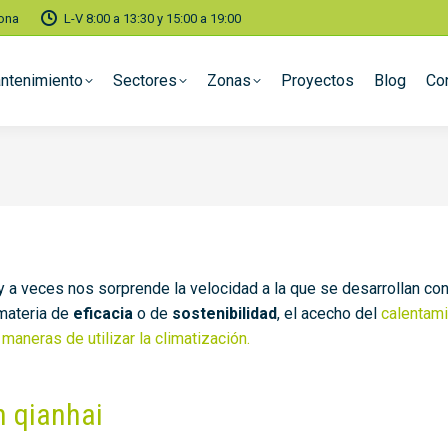
lona
L-V 8:00 a 13:30 y 15:00 a 19:00
ntenimiento
Sectores
Zonas
Proyectos
Blog
Co
y a veces nos sorprende la velocidad a la que se desarrollan c
 materia de
eficacia
o de
sostenibilidad
, el acecho del
calentami
aneras de utilizar la climatización.
n qianhai