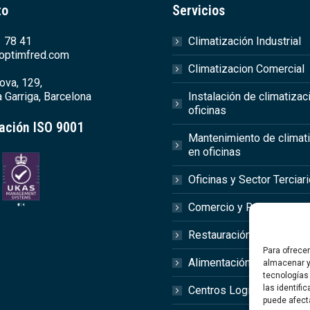
to
Servicios
 78 41
Climatización Industrial
optimfred.com
Climatizacion Comercial
ova, 129,
 Garriga, Barcelona
Instalación de climatizac
oficinas
cación ISO 9001
Mantenimiento de climat
en oficinas
Oficinas y Sector Terciar
Comercio y Retail
Restauración y Hostelerí
Para ofrece
Alimentación y Agroalime
almacenar y
tecnologías
las identifi
Centros Logísticos
puede afect