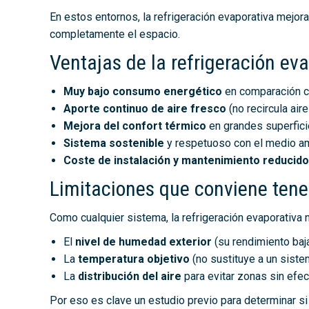
En estos entornos, la refrigeración evaporativa mejor
completamente el espacio.
Ventajas de la refrigeración eva
Muy bajo consumo energético
en comparación co
Aporte continuo de aire fresco
(no recircula aire
Mejora del confort térmico
en grandes superfici
Sistema sostenible
y respetuoso con el medio a
Coste de instalación y mantenimiento reducido
Limitaciones que conviene tene
Como cualquier sistema, la refrigeración evaporativa n
El
nivel de humedad exterior
(su rendimiento ba
La
temperatura objetivo
(no sustituye a un sistem
La
distribución del aire
para evitar zonas sin efec
Por eso es clave un estudio previo para determinar s