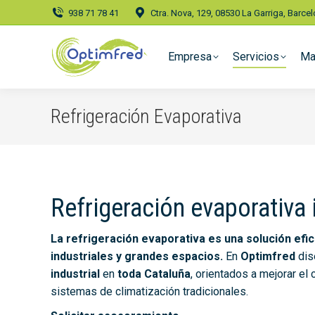
938 71 78 41
Ctra. Nova, 129, 08530 La Garriga, Barce
Empresa
Servicios
Ma
Refrigeración Evaporativa
Refrigeración evaporativa 
La refrigeración evaporativa es una solución efic
industriales y grandes espacios.
En
Optimfred
dis
industrial
en
toda Cataluña
, orientados a mejorar el
sistemas de climatización tradicionales.