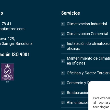
to
Servicios
 78 41
Climatización Industrial
optimfred.com
Climatizacion Comercial
ova, 129,
 Garriga, Barcelona
Instalación de climatizac
oficinas
cación ISO 9001
Mantenimiento de climat
en oficinas
Oficinas y Sector Terciar
Comercio y Retail
Restauración y Hostelerí
Para ofrece
Alimentación y Agroalime
almacenar y
tecnologías