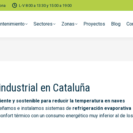
lona
L-V 8:00 a 13:30 y 15:00 a 19:00
ntenimiento
Sectores
Zonas
Proyectos
Blog
Co
industrial en Cataluña
iente y sostenible para reducir la temperatura en naves
eñamos e instalamos sistemas de
refrigeración evaporativa
 confort térmico con un consumo energético muy inferior al de los