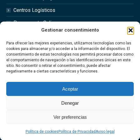
Centros Logísticos
Presupuesto Online
Gestionar consentimiento
Redes Sociales
Para ofrecer las mejores experiencias, utilizamos tecnologías como las
cookies para almacenar y/o acceder a la información del dispositivo. El
consentimiento de estas tecnologías nos permitirá procesar datos como
el comportamiento de navegación o las identificaciones únicas en este
sitio. No consentir o retirar el consentimiento, puede afectar
Síguenos en las redes sociales @optimfred_
negativamente a ciertas características y funciones.
#Optimfred #OptimfredClimatizacionIndustrial
#OptimfredIndustrial #MantenimientoIndustrial
Aceptar
#Climatizacion
Denegar
Ver preferencias
Aviso Legal
·
Política de privacidad
·
Política de Cookies
·
Politica de
Calidad
Política de cookies
Política de Privacidad
Aviso legal