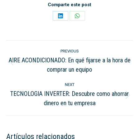
Comparte este post
Share
Share
on
on
LinkedIn
WhatsApp
Post
PREVIOUS
navigation
AIRE ACONDICIONADO: En qué fijarse a la hora de
Previous
comprar un equipo
post:
NEXT
TECNOLOGIA INVERTER: Descubre como ahorrar
Next
dinero en tu empresa
post:
Artículos relacionados