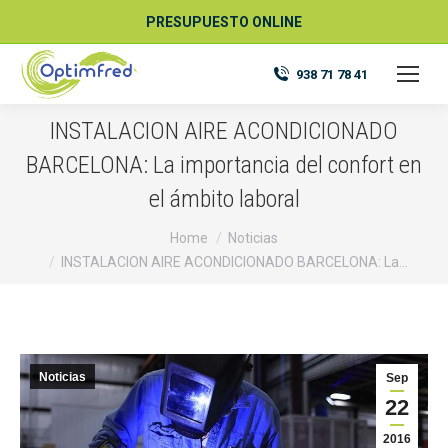
PRESUPUESTO ONLINE
938 71 78 41
INSTALACION AIRE ACONDICIONADO
BARCELONA: La importancia del confort en
el ámbito laboral
You are here:
Home
Noticias
INSTALACION AIRE ACONDICIONADO BARCELONA: La…
Noticias
Sep
22
2016