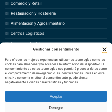
Comercio y Retail
Restauración y Hostelería
Alimentación y Agroalimentario
Centros Logísticos
Presupuesto Online
Gestionar consentimiento
Redes Sociales
Para ofrecer las mejores experiencias, utilizamos tecnologías como las
cookies para almacenar y/o acceder a la información del dispositivo. El
consentimiento de estas tecnologías nos permitirá procesar datos como
el comportamiento de navegación o las identificaciones únicas en este
sitio. No consentir o retirar el consentimiento, puede afectar
Síguenos en las redes sociales @optimfred_
negativamente a ciertas características y funciones.
#Optimfred #OptimfredClimatizacionIndustrial
#OptimfredIndustrial #MantenimientoIndustrial
Aceptar
#Climatizacion
Denegar