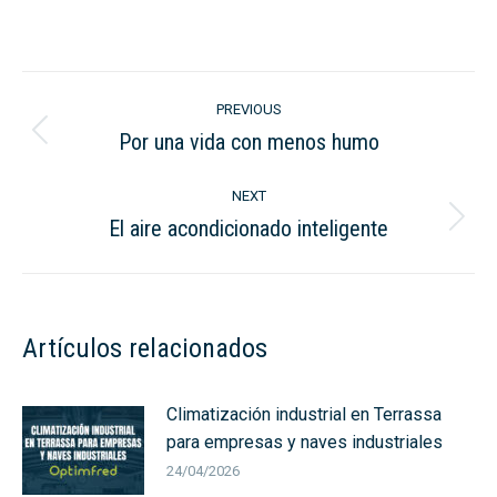
on
on
LinkedIn
WhatsApp
Post
PREVIOUS
navigation
Por una vida con menos humo
Previous
post:
NEXT
El aire acondicionado inteligente
Next
post:
Artículos relacionados
Climatización industrial en Terrassa
para empresas y naves industriales
24/04/2026