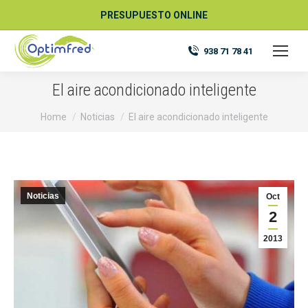
PRESUPUESTO ONLINE
938 71 78 41
El aire acondicionado inteligente
You are here:
Home
Noticias
El aire acondicionado inteligente
Noticias
Oct
2
2013