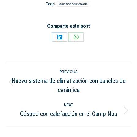
Tags:
aire acondicionado
Comparte este post
Share
Share
on
on
LinkedIn
WhatsApp
Post
PREVIOUS
navigation
Nuevo sistema de climatización con paneles de
Previous
cerámica
post:
NEXT
Césped con calefacción en el Camp Nou
Next
post: