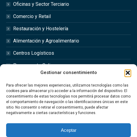
Oficinas y Sector Terciario
Comercio y Retail
Restauración y Hostelería
Alimentación y Agroalimentario
Centros Logísticos
Presupuesto Online
Gestionar consentimiento
Redes Sociales
Para ofrecer las mejores experiencias, utilizamos tecnologías como las
cookies para almacenar y/o acceder a la información del dispositivo. El
consentimiento de estas tecnologías nos permitirá procesar datos como
el comportamiento de navegación o las identificaciones únicas en este
sitio. No consentir o retirar el consentimiento, puede afectar
Síguenos en las redes sociales @optimfred_
negativamente a ciertas características y funciones.
#Optimfred #OptimfredClimatizacionIndustrial
#OptimfredIndustrial #MantenimientoIndustrial
Aceptar
#Climatizacion