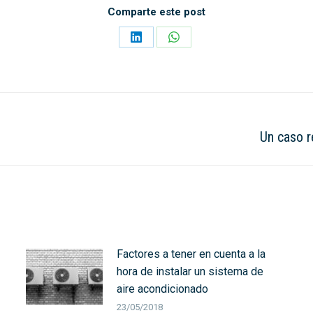
Comparte este post
Share
Share
on
on
LinkedIn
WhatsApp
Un caso r
Next
post:
Factores a tener en cuenta a la
hora de instalar un sistema de
aire acondicionado
23/05/2018