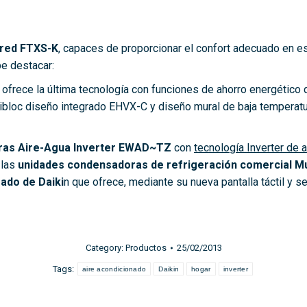
ared FTXS-K
, capaces de proporcionar el confort adecuado en es
be destacar:
 ofrece la última tecnología con funciones de ahorro energético 
Bibloc diseño integrado EHVX-C y diseño mural de baja temperatu
oras Aire-Agua Inverter EWAD~TZ
con
tecnología Inverter de 
 las
unidades condensadoras de refrigeración comercial Mu
zado de Daiki
n que ofrece, mediante su nueva pantalla táctil y s
Category:
Productos
25/02/2013
Tags:
aire acondicionado
Daikin
hogar
inverter