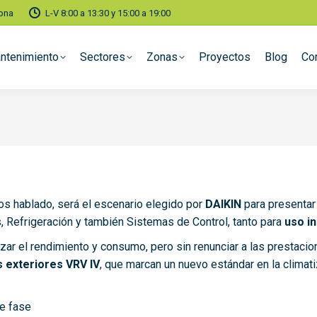
lona
L-V 8:00 a 13:30 y 15:00 a 19:00
ntenimiento
Sectores
Zonas
Proyectos
Blog
Co
s hablado, será el escenario elegido por
DAIKIN
para presenta
, Refrigeración y también Sistemas de Control, tanto para
uso i
zar el rendimiento y consumo, pero sin renunciar a las prestacio
 exteriores VRV IV
, que marcan un nuevo estándar en la climatiz
de fase