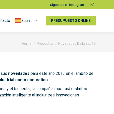
Síguenos en Instagram
Instagram
page
ntacto
Spanish
opens
PRESUPUESTO ONLINE
▼
in
new
window
You are here:
Home
Productos
Novedades Daikin 2013
r sus
novedades
para este año 2013 en el ámbito del
ndustrial como doméstico
.
nes y el bienestar, la compañía mostrará distintos
ación inteligente al incluir tres innovaciones