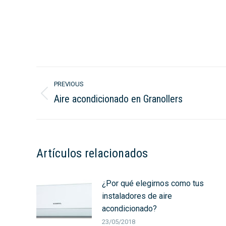
Post
PREVIOUS
navigation
Aire acondicionado en Granollers
Previous
post:
Artículos relacionados
¿Por qué elegirnos como tus
instaladores de aire
acondicionado?
23/05/2018