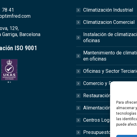
 78 41
Climatización Industrial
optimfred.com
Climatizacion Comercial
ova, 129,
 Garriga, Barcelona
Instalación de climatizac
oficinas
cación ISO 9001
Mantenimiento de climat
en oficinas
Oficinas y Sector Terciar
Comercio y Retail
Restauración y Hostelerí
Para ofrece
Alimentación y Agroalime
almacenar y
tecnologías
las identifi
Centros Logísticos
puede afect
Presupuesto Online