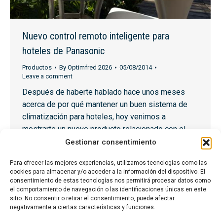
Nuevo control remoto inteligente para
hoteles de Panasonic
Productos
By
Optimfred 2026
05/08/2014
Leave a comment
Después de haberte hablado hace unos meses
acerca de por qué mantener un buen sistema de
climatización para hoteles, hoy venimos a
mostrarte un nuevo producto relacionado con el
sector hotelero. Se trata de nuevo control remoto
Gestionar consentimiento
de la marca Panasonic, el cual cumple con los
Para ofrecer las mejores experiencias, utilizamos tecnologías como las
requisitos principales de los hoteles, que es el
cookies para almacenar y/o acceder a la información del dispositivo. El
favorecer…
consentimiento de estas tecnologías nos permitirá procesar datos como
el comportamiento de navegación o las identificaciones únicas en este
sitio. No consentir o retirar el consentimiento, puede afectar
negativamente a ciertas características y funciones.