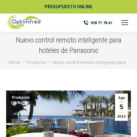
PRESUPUESTO ONLINE
938 71 78 41
Nuevo control remoto inteligente para
hoteles de Panasonic
You are here:
Home
Productos
Nuevo control remoto inteligente para…
Productos
Ago
5
2014