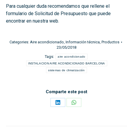
Para cualquier duda recomendamos que rellene el
formulario de Solicitud de Presupuesto que puede
encontrar en nuestra web.
Categories:
Aire acondicionado
,
Información técnica
,
Productos
23/05/2018
Tags:
aire acondicionado
INSTALACION AIRE ACONDICIONADO BARCELONA
sistemas de climatización
Comparte este post
Share
Share
on
on
LinkedIn
WhatsApp
Post