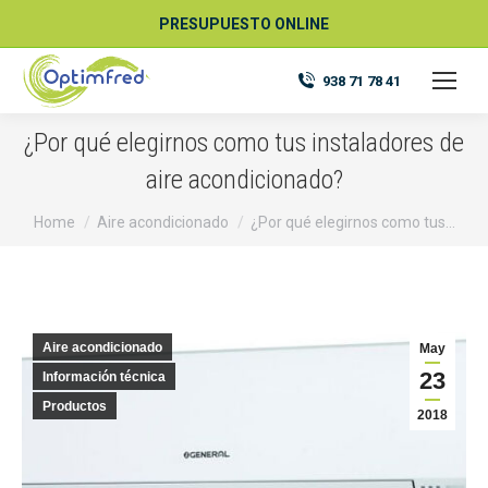
PRESUPUESTO ONLINE
938 71 78 41
¿Por qué elegirnos como tus instaladores de
aire acondicionado?
You are here:
Home
Aire acondicionado
¿Por qué elegirnos como tus…
Aire acondicionado
May
23
Información técnica
Productos
2018