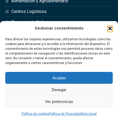
Alimentación y Agroalimentario
Centros Logísticos
Presupuesto Online
Gestionar consentimiento
Redes Sociales
Para ofrecer las mejores experiencias, utilizamos tecnologías como las
cookies para almacenar y/o acceder a la información del dispositivo. El
consentimiento de estas tecnologías nos permitirá procesar datos como
el comportamiento de navegación o las identificaciones únicas en este
sitio. No consentir o retirar el consentimiento, puede afectar
Síguenos en las redes sociales @optimfred_
negativamente a ciertas características y funciones.
#Optimfred #OptimfredClimatizacionIndustrial
#OptimfredIndustrial #MantenimientoIndustrial
Aceptar
#Climatizacion
Denegar
Ver preferencias
Aviso Legal
·
Política de privacidad
·
Política de Cookies
·
Politica de
Calidad
Política de cookies
Política de Privacidad
Aviso legal