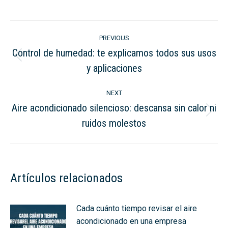
on
on
LinkedIn
WhatsApp
Post
PREVIOUS
navigation
Control de humedad: te explicamos todos sus usos
Previous
y aplicaciones
post:
NEXT
Aire acondicionado silencioso: descansa sin calor ni
Next
ruidos molestos
post:
Artículos relacionados
Cada cuánto tiempo revisar el aire
acondicionado en una empresa