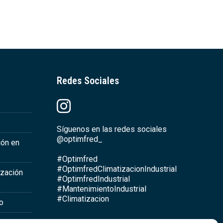
Redes Sociales
Síguenos en las redes sociales
@optimfred_
ión en
#Optimfred
#OptimfredClimatizacionIndustrial
ización
#OptimfredIndustrial
#MantenimientoIndustrial
#Climatizacion
io