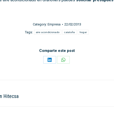
Category:
Empresa
22/02/2013
Tags:
aire acondicionado
cataluña
hogar
Comparte este post
Share
Share
on
on
LinkedIn
WhatsApp
n Hitecsa
Next
post: