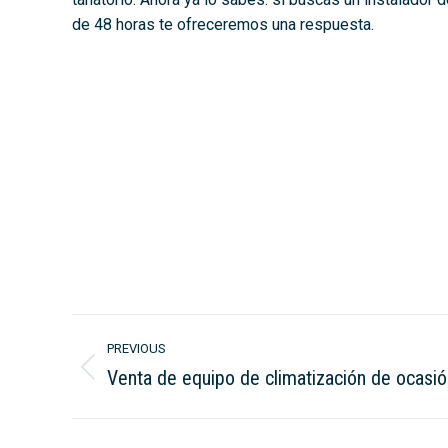
de 48 horas te ofreceremos una respuesta.
Post
PREVIOUS
navigation
Venta de equipo de climatización de ocasió
Previous
post: