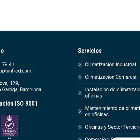
to
Servicios
 78 41
Climatización Industrial
optimfred.com
Climatizacion Comercial
ova, 129,
 Garriga, Barcelona
Instalación de climatizac
oficinas
cación ISO 9001
Mantenimiento de climat
en oficinas
Oficinas y Sector Terciar
Comercio y Retail