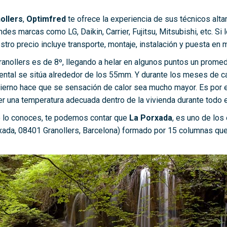
ollers
,
Optimfred
te ofrece la experiencia de sus técnicos alta
es marcas como LG, Daikin, Carrier, Fujitsu, Mitsubishi, etc. Si 
o precio incluye transporte, montaje, instalación y puesta en m
anollers es de 8º, llegando a helar en algunos puntos un promedi
iental se sitúa alrededor de los 55mm. Y durante los meses de ca
nvierno hace que se sensación de calor sea mucho mayor. Es por 
r una temperatura adecuada dentro de la vivienda durante todo e
no lo conoces, te podemos contar que
La Porxada
, es uno de los
rxada, 08401 Granollers, Barcelona) formado por 15 columnas que