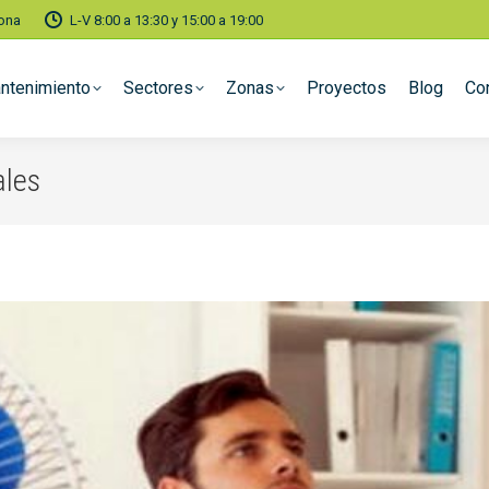
lona
L-V 8:00 a 13:30 y 15:00 a 19:00
ntenimiento
Sectores
Zonas
Proyectos
Blog
Co
ales