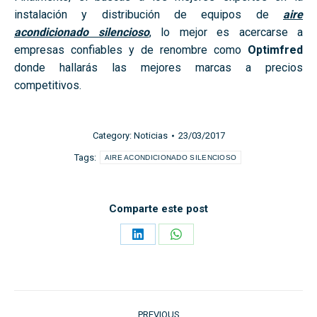
instalación y distribución de equipos de
aire
acondicionado silencioso
, lo mejor es acercarse a
empresas confiables y de renombre como
Optimfred
donde hallarás las mejores marcas a precios
competitivos.
Category:
Noticias
23/03/2017
Tags:
AIRE ACONDICIONADO SILENCIOSO
Comparte este post
Share
Share
on
on
LinkedIn
WhatsApp
Post
PREVIOUS