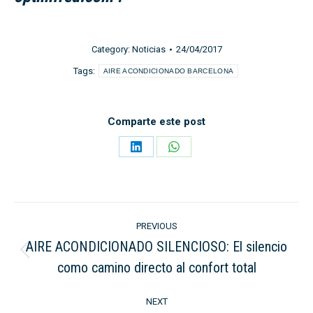
Category:
Noticias
24/04/2017
Tags:
AIRE ACONDICIONADO BARCELONA
Comparte este post
Share
Share
on
on
LinkedIn
WhatsApp
Post
PREVIOUS
navigation
AIRE ACONDICIONADO SILENCIOSO: El silencio
Previous
como camino directo al confort total
post:
NEXT