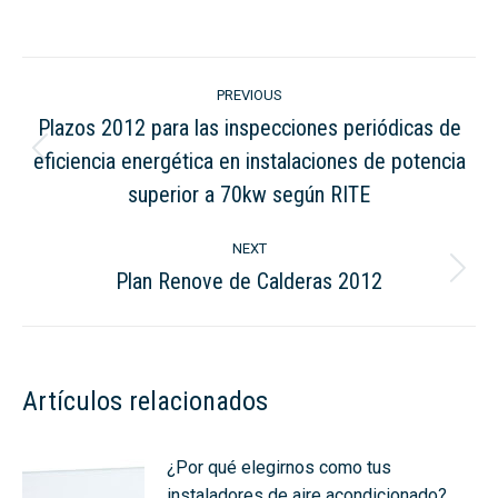
on
on
LinkedIn
WhatsApp
Post
PREVIOUS
navigation
Plazos 2012 para las inspecciones periódicas de
eficiencia energética en instalaciones de potencia
Previous
post:
superior a 70kw según RITE
NEXT
Plan Renove de Calderas 2012
Next
post:
Artículos relacionados
¿Por qué elegirnos como tus
instaladores de aire acondicionado?