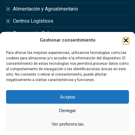
Alimentación y Agroalimentario
Centros Logísticos
Presupuesto Online
Gestionar consentimiento
Redes Sociales
Para ofrecer las mejores experiencias, utilizamos tecnologías como las
cookies para almacenar y/o acceder a la información del dispositivo. El
consentimiento de estas tecnologías nos permitirá procesar datos como
el comportamiento de navegación o las identificaciones únicas en este
sitio. No consentir o retirar el consentimiento, puede afectar
Síguenos en las redes sociales @optimfred_
negativamente a ciertas características y funciones.
#Optimfred #OptimfredClimatizacionIndustrial
#OptimfredIndustrial #MantenimientoIndustrial
Aceptar
#Climatizacion
Denegar
Ver preferencias
Aviso Legal
·
Política de privacidad
·
Política de Cookies
·
Politica de
Calidad