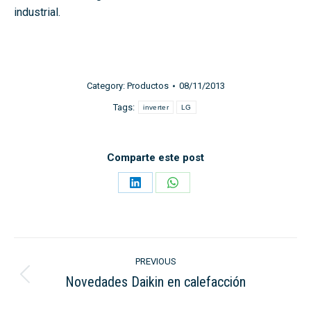
industrial.
Category:
Productos
08/11/2013
Tags:
inverter
LG
Comparte este post
Share
Share
on
on
LinkedIn
WhatsApp
Post
PREVIOUS
navigation
Novedades Daikin en calefacción
Previous
post: