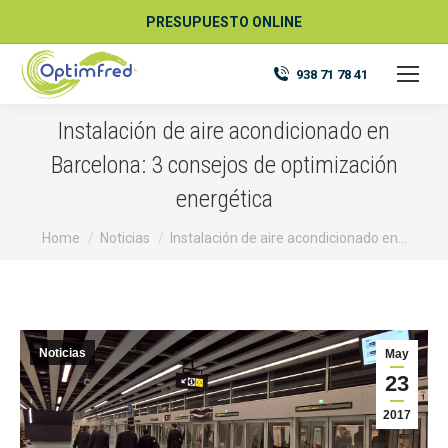
PRESUPUESTO ONLINE
938 71 78 41
Instalación de aire acondicionado en
Barcelona: 3 consejos de optimización
energética
You are here:
Home
Noticias
Instalación de aire acondicionado en…
Noticias
May
23
2017