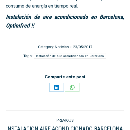
consumo de energía en tiempo real.
Instalación de aire acondicionado en Barcelona
,
Optimfred !!
Category:
Noticias
23/05/2017
Tags:
Instalación de aire acondicionado en Barcelona
Comparte este post
Share
Share
on
on
LinkedIn
WhatsApp
Post
PREVIOUS
navigation
INSTALACION AIRE ACONDICIONADO BARCELONA: