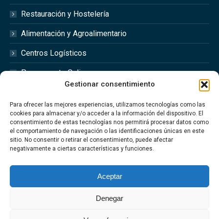
Restauración y Hostelería
Alimentación y Agroalimentario
Centros Logísticos
Presupuesto Online
Gestionar consentimiento
Redes Sociales
Para ofrecer las mejores experiencias, utilizamos tecnologías como las
cookies para almacenar y/o acceder a la información del dispositivo. El
consentimiento de estas tecnologías nos permitirá procesar datos como
el comportamiento de navegación o las identificaciones únicas en este
sitio. No consentir o retirar el consentimiento, puede afectar
Síguenos en las redes sociales @optimfred_
negativamente a ciertas características y funciones.
#Optimfred #OptimfredClimatizacionIndustrial
#OptimfredIndustrial #MantenimientoIndustrial
Aceptar
#Climatizacion
Denegar