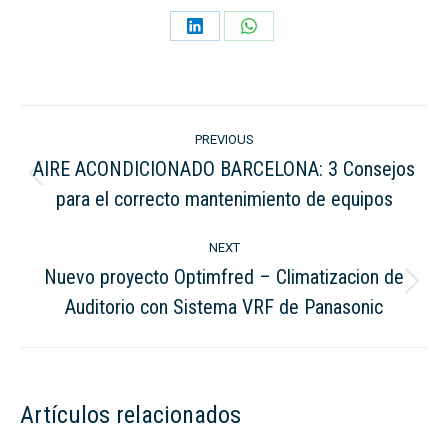
Share
Share
on
on
LinkedIn
WhatsApp
Post
PREVIOUS
navigation
AIRE ACONDICIONADO BARCELONA: 3 Consejos
Previous
para el correcto mantenimiento de equipos
post:
NEXT
Nuevo proyecto Optimfred – Climatizacion de
Next
Auditorio con Sistema VRF de Panasonic
post:
Artículos relacionados