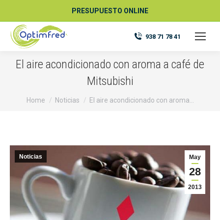
PRESUPUESTO ONLINE
938 71 78 41
El aire acondicionado con aroma a café de
Mitsubishi
You are here:
Home
Noticias
El aire acondicionado con aroma…
Noticias
May
28
2013