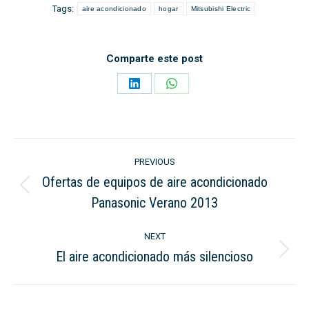
Tags:
aire acondicionado
hogar
Mitsubishi Electric
Comparte este post
Share
Share
on
on
LinkedIn
WhatsApp
Post
PREVIOUS
navigation
Ofertas de equipos de aire acondicionado
Previous
Panasonic Verano 2013
post:
NEXT
El aire acondicionado más silencioso
Next
post: