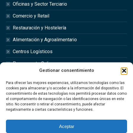
Oficinas y Sector Terciario
Comercio y Retail
Restauración y Hostelería
Alimentación y Agroalimentario
Centros Logísticos
Presupuesto Online
Gestionar consentimiento
Redes Sociales
Para ofrecer las mejores experiencias, utilizamos tecnologías como las
cookies para almacenar y/o acceder a la información del dispositivo. El
consentimiento de estas tecnologías nos permitirá procesar datos como
el comportamiento de navegación o las identificaciones únicas en este
sitio. No consentir o retirar el consentimiento, puede afectar
Síguenos en las redes sociales @optimfred_
negativamente a ciertas características y funciones.
#Optimfred #OptimfredClimatizacionIndustrial
#OptimfredIndustrial #MantenimientoIndustrial
Aceptar
#Climatizacion