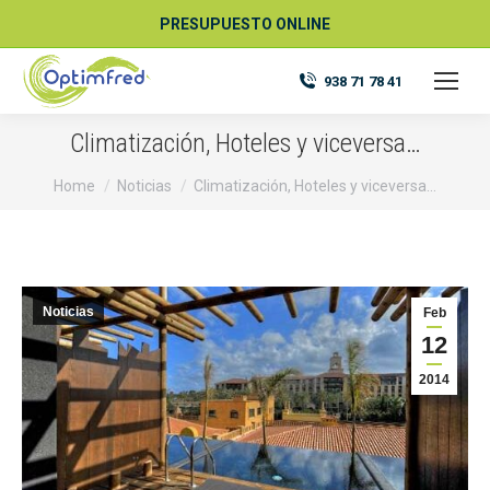
PRESUPUESTO ONLINE
938 71 78 41
Climatización, Hoteles y viceversa…
You are here:
Home
Noticias
Climatización, Hoteles y viceversa…
Noticias
Feb
12
2014