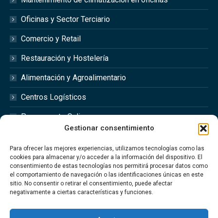
Oficinas y Sector Terciario
Comercio y Retail
Restauración y Hostelería
Alimentación y Agroalimentario
Centros Logísticos
Presupuesto Online
Gestionar consentimiento
Redes Sociales
Para ofrecer las mejores experiencias, utilizamos tecnologías como las
cookies para almacenar y/o acceder a la información del dispositivo. El
consentimiento de estas tecnologías nos permitirá procesar datos como
el comportamiento de navegación o las identificaciones únicas en este
sitio. No consentir o retirar el consentimiento, puede afectar
Síguenos en las redes sociales @optimfred_
negativamente a ciertas características y funciones.
#Optimfred #OptimfredClimatizacionIndustrial