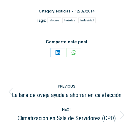
Category:
Noticias
12/02/2014
Tags:
ahorro
hoteles
industrial
Comparte este post
Share
Share
on
on
LinkedIn
WhatsApp
Post
PREVIOUS
navigation
La lana de oveja ayuda a ahorrar en calefacción
Previous
post:
NEXT
Climatización en Sala de Servidores (CPD)
Next
post: