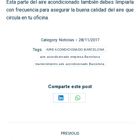
Esta parte del aire acondicionado también debes limpiarla
con frecuencia para asegurar la buena calidad del aire que
circula en tu oficina.
Category:
Noticias
28/11/2017
Tags:
AIRE ACONDICIONADO BARCELONA
aire acondicionado empresa Barcelona
mantenimiento aire acondicionado Barcelona
Comparte este post
Share
Share
on
on
LinkedIn
WhatsApp
Post
PREVIOUS
navigation