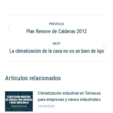
on
on
LinkedIn
WhatsApp
Post
PREVIOUS
navigation
Plan Renove de Calderas 2012
Previous
post:
NEXT
La climatización de la casa no es un bien de lujo
Next
post:
Artículos relacionados
Climatización industrial en Terrassa
para empresas y naves industriales
24/04/2026