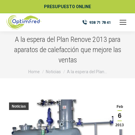
PRESUPUESTO ONLINE
938 71 78 41
A la espera del Plan Renove 2013 para
aparatos de calefacción que mejore las
ventas
You are here:
Home
Noticias
A la espera del Plan…
Noticias
Feb
6
2013