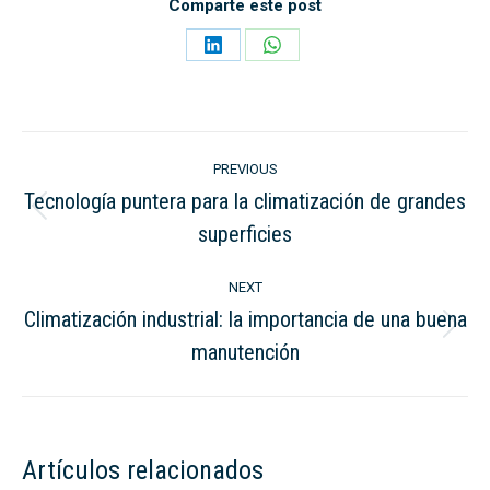
Comparte este post
Share
Share
on
on
LinkedIn
WhatsApp
Post
PREVIOUS
navigation
Tecnología puntera para la climatización de grandes
Previous
superficies
post:
NEXT
Climatización industrial: la importancia de una buena
Next
manutención
post:
Artículos relacionados