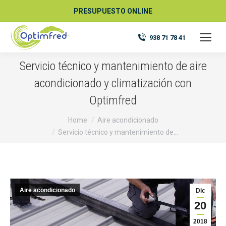
PRESUPUESTO ONLINE
938 71 78 41
Servicio técnico y mantenimiento de aire
acondicionado y climatización con
Optimfred
You are here:
Home
Aire acondicionado
Servicio técnico y mantenimiento de…
Aire acondicionado
Dic
20
2018