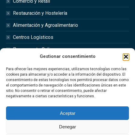
Comercio y Retail
Restauración y Hostelería
Alimentación y Agroalimentario
Centros Logísticos
Presupuesto Online
Gestionar consentimiento
Redes Sociales
Para ofrecer las mejores experiencias, utilizamos tecnologías como las
cookies para almacenar y/o acceder a la información del dispositivo. El
consentimiento de estas tecnologías nos permitirá procesar datos como
el comportamiento de navegación o las identificaciones únicas en este
sitio. No consentir o retirar el consentimiento, puede afectar
Síguenos en las redes sociales @optimfred_
negativamente a ciertas características y funciones.
#Optimfred #OptimfredClimatizacionIndustrial
#OptimfredIndustrial #MantenimientoIndustrial
Aceptar
#Climatizacion
Denegar