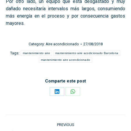
Por otro lado, un equipo que está desgastado y muy
dañado necesitaría intervalos más largos, consumiendo
más energía en el proceso y por consecuencia gastos
mayores.
Category:
Aire acondicionado
27/08/2018
Tags:
mantenimiento aire
mantenimiento aire acodicionado Barcelona
mantenimiento aire acondicionado
Comparte este post
Share
Share
on
on
LinkedIn
WhatsApp
Post
PREVIOUS
navigation