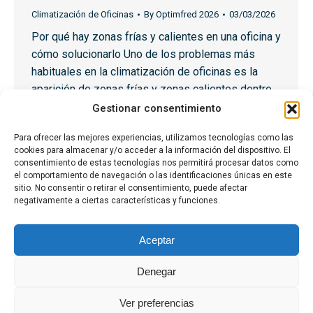
Climatización de Oficinas
By
Optimfred 2026
03/03/2026
Por qué hay zonas frías y calientes en una oficina y
cómo solucionarlo Uno de los problemas más
habituales en la climatización de oficinas es la
aparición de zonas frías y zonas calientes dentro
del mismo espacio. Mientras algunas personas
Gestionar consentimiento
sienten frío constante, otras perciben falta de
Para ofrecer las mejores experiencias, utilizamos tecnologías como las
climatización o calor. Este problema suele
cookies para almacenar y/o acceder a la información del dispositivo. El
aparecer cuando…
consentimiento de estas tecnologías nos permitirá procesar datos como
el comportamiento de navegación o las identificaciones únicas en este
sitio. No consentir o retirar el consentimiento, puede afectar
negativamente a ciertas características y funciones.
1
2
→
Aceptar
Denegar
Ver preferencias
Aviso Legal
·
Política de privacidad
·
Política de Cookies
·
Politica de