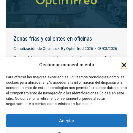
Zonas frías y calientes en oficinas
Climatización de Oficinas
By
Optimfred 2026
03/03/2026
Por qué hay zonas frías y calientes en una oficina y
Gestionar consentimiento
cómo solucionarlo Uno de los problemas más
habituales en la climatización de oficinas es la
Para ofrecer las mejores experiencias, utilizamos tecnologías como las
aparición de zonas frías y zonas calientes dentro
cookies para almacenar y/o acceder a la información del dispositivo. El
del mismo espacio. Mientras algunas personas
consentimiento de estas tecnologías nos permitirá procesar datos como
el comportamiento de navegación o las identificaciones únicas en este
sienten frío constante, otras perciben falta de
sitio. No consentir o retirar el consentimiento, puede afectar
climatización o calor. Este problema suele
negativamente a ciertas características y funciones.
aparecer cuando…
Aceptar