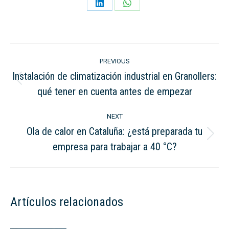
Share
Share
on
on
LinkedIn
WhatsApp
Post
PREVIOUS
navigation
Instalación de climatización industrial en Granollers:
Previous
qué tener en cuenta antes de empezar
post:
NEXT
Ola de calor en Cataluña: ¿está preparada tu
Next
empresa para trabajar a 40 °C?
post:
Artículos relacionados