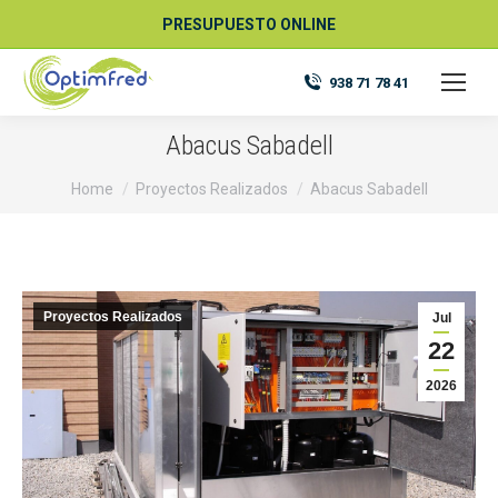
PRESUPUESTO ONLINE
938 71 78 41
Abacus Sabadell
You are here:
Home
Proyectos Realizados
Abacus Sabadell
Proyectos Realizados
Jul
22
2026