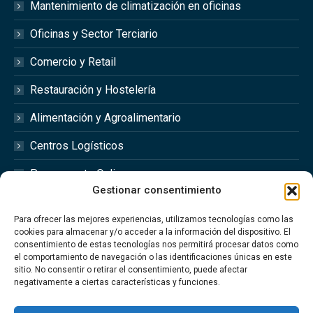
Mantenimiento de climatización en oficinas
Oficinas y Sector Terciario
Comercio y Retail
Restauración y Hostelería
Alimentación y Agroalimentario
Centros Logísticos
Presupuesto Online
Gestionar consentimiento
Redes Sociales
Para ofrecer las mejores experiencias, utilizamos tecnologías como las
cookies para almacenar y/o acceder a la información del dispositivo. El
consentimiento de estas tecnologías nos permitirá procesar datos como
el comportamiento de navegación o las identificaciones únicas en este
sitio. No consentir o retirar el consentimiento, puede afectar
Síguenos en las redes sociales @optimfred_
negativamente a ciertas características y funciones.
#Optimfred #OptimfredClimatizacionIndustrial