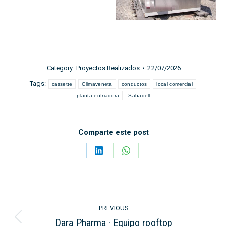
Category:
Proyectos Realizados
22/07/2026
Tags:
cassette
Climaveneta
conductos
local comercial
planta enfriadora
Sabadell
Comparte este post
Share
Share
on
on
LinkedIn
WhatsApp
Post
PREVIOUS
navigation
Dara Pharma · Equipo rooftop
Previous