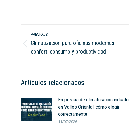
Post
PREVIOUS
navigation
Climatización para oficinas modernas:
Previous
confort, consumo y productividad
post:
Artículos relacionados
Empresas de climatización industri
en Vallès Oriental: cómo elegir
correctamente
11/07/2026