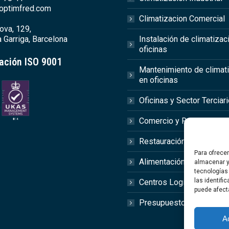
optimfred.com
Climatizacion Comercial
ova, 129,
 Garriga, Barcelona
Instalación de climatizac
oficinas
cación ISO 9001
Mantenimiento de climat
en oficinas
Oficinas y Sector Terciar
Comercio y Retail
Restauración y Hostelerí
Para ofrece
Alimentación y Agroalime
almacenar y
tecnologías
las identifi
Centros Logísticos
puede afect
Presupuesto Online
A