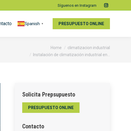
Síguenos en Instagram
Instagram
page
ntacto
Spanish
opens
PRESUPUESTO ONLINE
▼
in
new
 are here:
window
Home
climatizacion industrial
Instalación de climatización industrial en…
Solicita Prepsupuesto
PRESUPUESTO ONLINE
Contacto