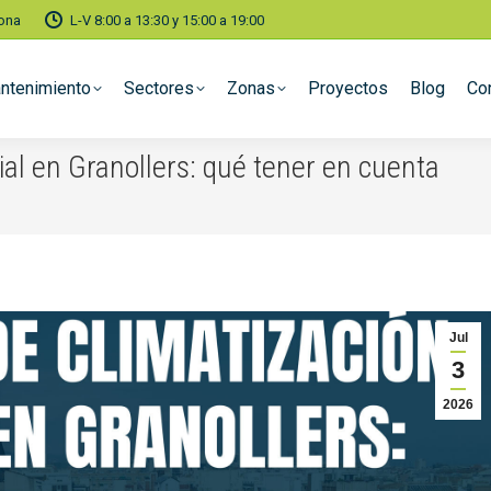
lona
L-V 8:00 a 13:30 y 15:00 a 19:00
ntenimiento
Sectores
Zonas
Proyectos
Blog
Co
rial en Granollers: qué tener en cuenta
You
Jul
3
2026