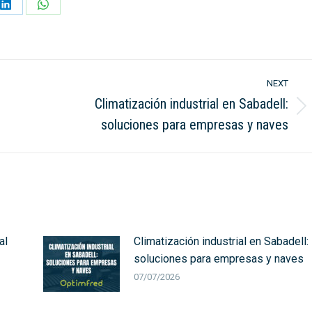
Share
Share
on
on
LinkedIn
WhatsApp
NEXT
Climatización industrial en Sabadell:
Next
soluciones para empresas y naves
post:
al
Climatización industrial en Sabadell:
soluciones para empresas y naves
07/07/2026