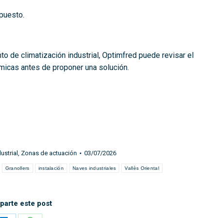
puesto.
to de climatización industrial, Optimfred puede revisar el
érmicas antes de proponer una solución.
ustrial
,
Zonas de actuación
03/07/2026
Granollers
instalación
Naves industriales
Vallès Oriental
arte este post