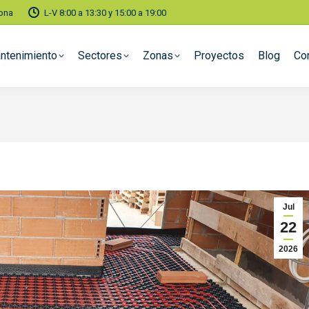
lona
L-V 8:00 a 13:30 y 15:00 a 19:00
ntenimiento
Sectores
Zonas
Proyectos
Blog
Co
Jul
22
2026