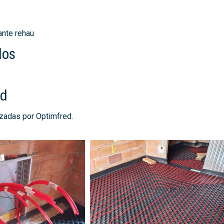
ante rehau
dos
ed
izadas por Optimfred.