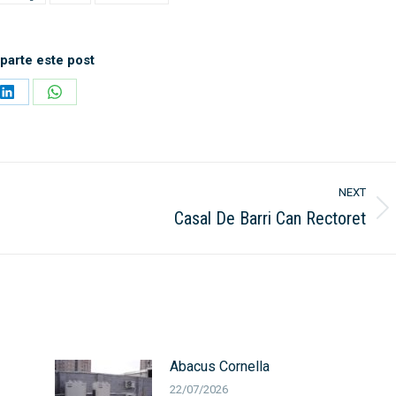
arte este post
Share
Share
on
on
LinkedIn
WhatsApp
NEXT
Casal De Barri Can Rectoret
Next
post:
Abacus Cornella
22/07/2026