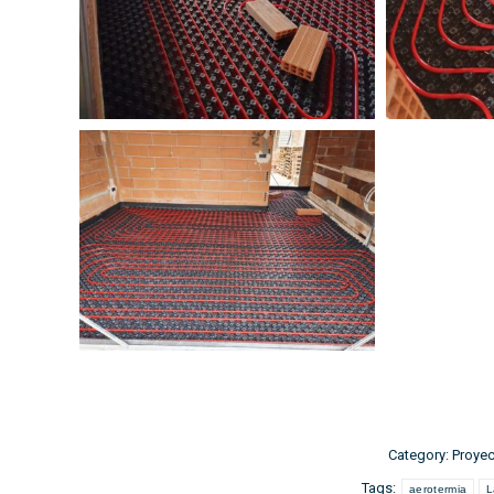
Category:
Proyec
Tags:
aerotermia
L