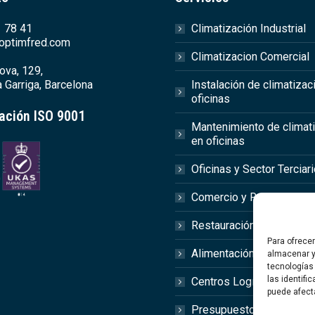
 78 41
Climatización Industrial
optimfred.com
Climatizacion Comercial
ova, 129,
 Garriga, Barcelona
Instalación de climatizac
oficinas
cación ISO 9001
Mantenimiento de climat
en oficinas
Oficinas y Sector Terciar
Comercio y Retail
Restauración y Hostelerí
Para ofrece
Alimentación y Agroalime
almacenar y
tecnologías
las identifi
Centros Logísticos
puede afect
Presupuesto Online