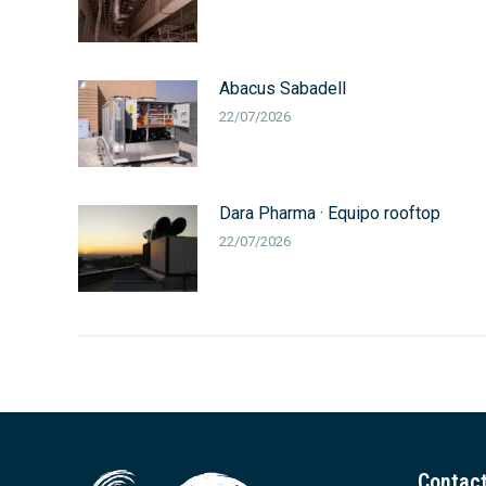
Abacus Sabadell
22/07/2026
Dara Pharma · Equipo rooftop
22/07/2026
Contac