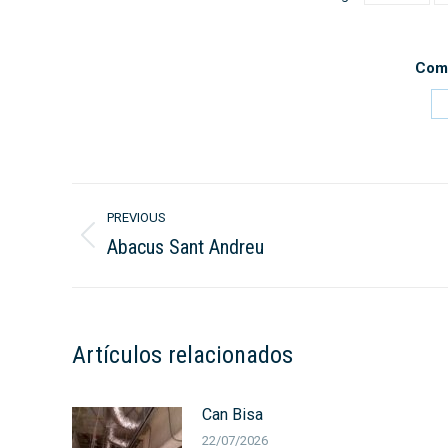
Comp
Post
PREVIOUS
navigation
Abacus Sant Andreu
Previous
post:
Artículos relacionados
Can Bisa
22/07/2026