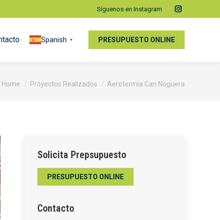
Síguenos en Instagram
Instagram
page
ntacto
Spanish
opens
PRESUPUESTO ONLINE
▼
in
new
window
You are here:
Home
Proyectos Realizados
Aerotermia Can Noguera
Solicita Prepsupuesto
PRESUPUESTO ONLINE
Contacto