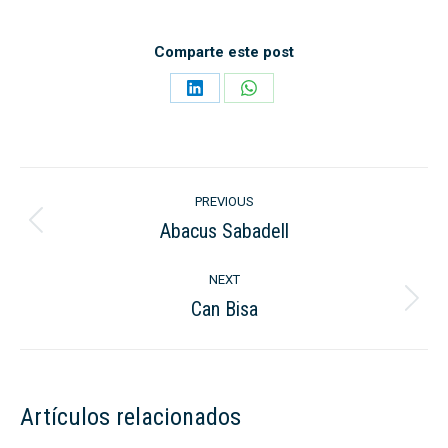
Comparte este post
Share
Share
on
on
LinkedIn
WhatsApp
Post
PREVIOUS
navigation
Abacus Sabadell
Previous
post:
NEXT
Can Bisa
Next
post:
Artículos relacionados