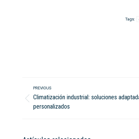
Tags:
Post
PREVIOUS
navigation
Climatización industrial: soluciones adaptad
Previous
personalizados
post: