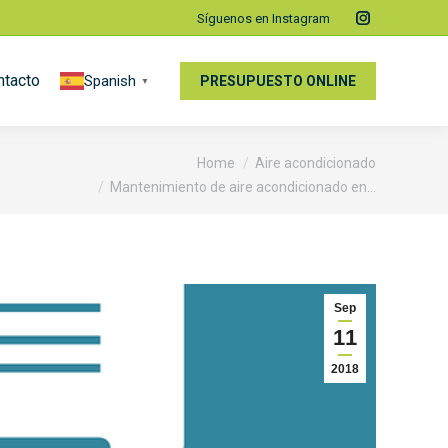
Síguenos en Instagram
Instagram
page
ntacto
Spanish
opens
PRESUPUESTO ONLINE
▼
in
new
re:
window
Home
Aire acondicionado
Mantenimiento de aire acondicionado en…
Sep
11
2018