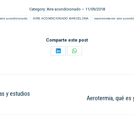
Category:
Aire acondicionado
11/09/2018
aire acondicionado
AIRE ACONDICIONADO BARCELONA
mantenimiento aire acondi
Comparte este post
Share
Share
on
on
LinkedIn
WhatsApp
as y estudios
Aerotermia, qué es 
Next
post: