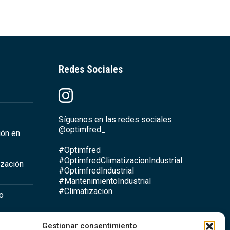
Redes Sociales
Síguenos en las redes sociales
@optimfred_
ión en
#Optimfred
#OptimfredClimatizacionIndustrial
ización
#OptimfredIndustrial
#MantenimientoIndustrial
#Climatizacion
io
Gestionar consentimiento