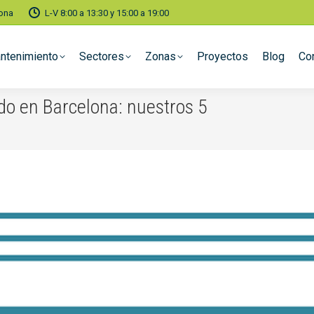
lona
L-V 8:00 a 13:30 y 15:00 a 19:00
ntenimiento
Sectores
Zonas
Proyectos
Blog
Co
do en Barcelona: nuestros 5
You are he