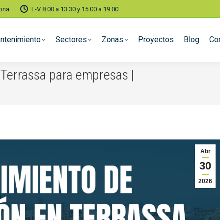
lona
L-V 8:00 a 13:30 y 15:00 a 19:00
ntenimiento
Sectores
Zonas
Proyectos
Blog
Co
 Terrassa para empresas |
You are here:
Abr
30
2026