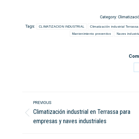
Category:
Climatizació
Tags:
CLIMATIZACION INDUSTRIAL
Climatización industrial Terrassa
Mantenimiento preventivo
Naves industri
Comp
Post
PREVIOUS
navigation
Climatización industrial en Terrassa para
Previous
empresas y naves industriales
post: