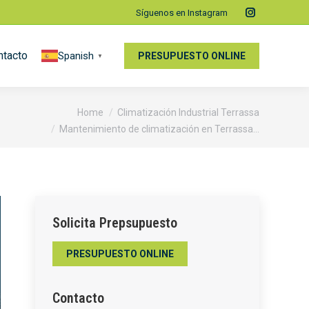
Síguenos en Instagram
Instagram
page
ntacto
Spanish
opens
PRESUPUESTO ONLINE
▼
in
new
window
Home
Climatización Industrial Terrassa
Mantenimiento de climatización en Terrassa…
Solicita Prepsupuesto
PRESUPUESTO ONLINE
Contacto