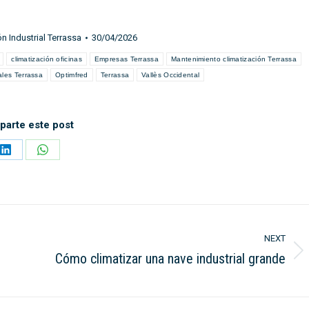
n Industrial Terrassa
30/04/2026
climatización oficinas
Empresas Terrassa
Mantenimiento climatización Terrassa
ales Terrassa
Optimfred
Terrassa
Vallès Occidental
arte este post
Share
Share
on
on
LinkedIn
WhatsApp
NEXT
Cómo climatizar una nave industrial grande
Next
post: